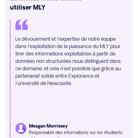
utiliser MLY
Le dévouement et l'expertise de notre équipe
« Entre
dans l'exploitation de la puissance du MLY pour
laquel
tirer des informations exploitables à partir de
change
données non structurées nous distinguent dans
nombr
ce domaine, et cela n'est possible que grâce au
saisis
partenariat solide entre Explorance et
impres
l'université de Newcastle.
effect
les do
vous p
heures
D
Meagan Morrissey
R
Responsable des informations sur les étudiants
l