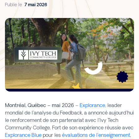
d'enquêtes et de
Publie le
7 mai 2026
consolider la prise de
décision fondée sur les
données
Montréal, Québec – mai 2026
–
Explorance
, leader
mondial de l'analyse du Feedback, a annoncé aujourd'hui
le renforcement de son partenariat avec l'Ivy Tech
Community College. Fort de son expérience réussie avec
Explorance Blue
pour les
évaluations de l'enseignement
,